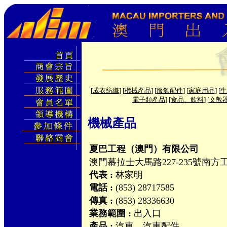
[
成衣紡織
] [
機械產品
] [
服飾配件
] [
家庭用品
] [
生
電子類產品
] [
食品、飲料
] [
文教
機械產品
夏巴工程（澳門）有限公司
澳門慕拉士大馬路227-235號南方
代表 :
林家明
電話 :
(853) 28717585
傳真 :
(853) 28336630
業務範圍 :
出入口
產品 :
汽車，汽車配件