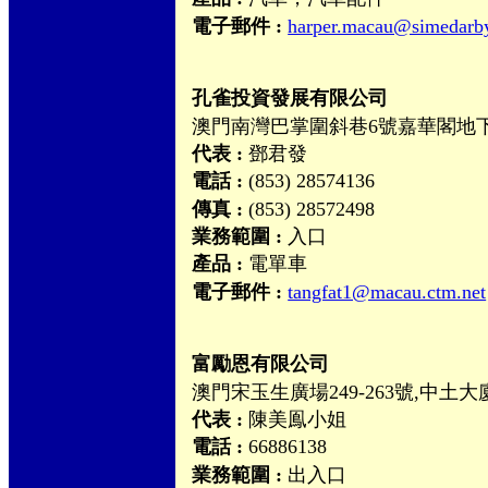
電子郵件 :
harper.macau@simedarb
孔雀投資發展有限公司
澳門南灣巴掌圍斜巷6號嘉華閣地
代表 :
鄧君發
電話 :
(853) 28574136
傳真 :
(853) 28572498
業務範圍 :
入口
產品 :
電單車
電子郵件 :
tangfat1@macau.ctm.net
富勵恩有限公司
澳門宋玉生廣場249-263號,中土大
代表 :
陳美鳯小姐
電話 :
66886138
業務範圍 :
出入口