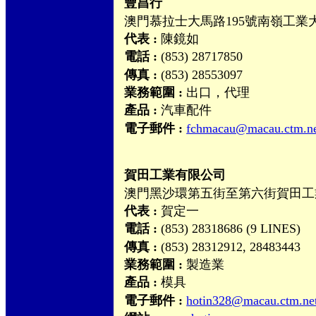
豐昌行
澳門慕拉士大馬路195號南嶺工業大
代表 :
陳鏡如
電話 :
(853) 28717850
傳真 :
(853) 28553097
業務範圍 :
出口，代理
產品 :
汽車配件
電子郵件 :
fchmacau@macau.ctm.n
賀田工業有限公司
澳門黑沙環第五街至第六街賀田工
代表 :
賀定一
電話 :
(853) 28318686 (9 LINES)
傳真 :
(853) 28312912, 28483443
業務範圍 :
製造業
產品 :
模具
電子郵件 :
hotin328@macau.ctm.ne