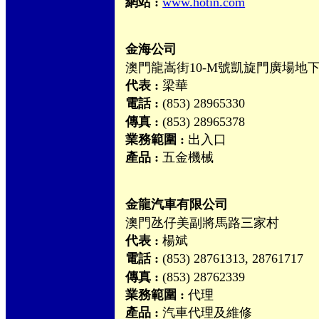
網站 :
www.hotin.com
金海公司
澳門龍嵩街10-M號凱旋門廣場地
代表 :
梁華
電話 :
(853) 28965330
傳真 :
(853) 28965378
業務範圍 :
出入口
產品 :
五金機械
金龍汽車有限公司
澳門氹仔美副將馬路三家村
代表 :
楊斌
電話 :
(853) 28761313, 28761717
傳真 :
(853) 28762339
業務範圍 :
代理
產品 :
汽車代理及維修