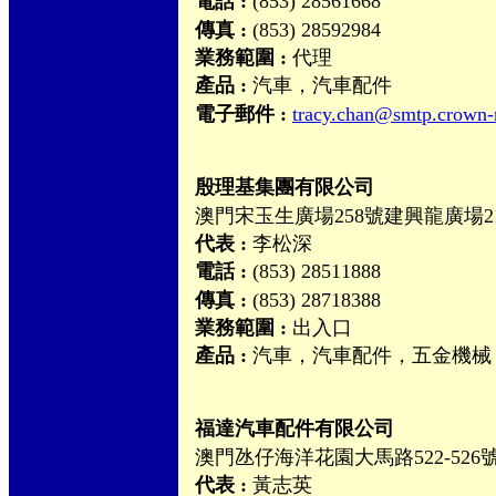
電話 :
(853) 28561668
傳真 :
(853) 28592984
業務範圍 :
代理
產品 :
汽車，汽車配件
電子郵件 :
tracy.chan@smtp.crown
殷理基集團有限公司
澳門宋玉生廣場258號建興龍廣場2
代表 :
李松深
電話 :
(853) 28511888
傳真 :
(853) 28718388
業務範圍 :
出入口
產品 :
汽車，汽車配件，五金機械
福達汽車配件有限公司
澳門氹仔海洋花園大馬路522-52
代表 :
黃志英