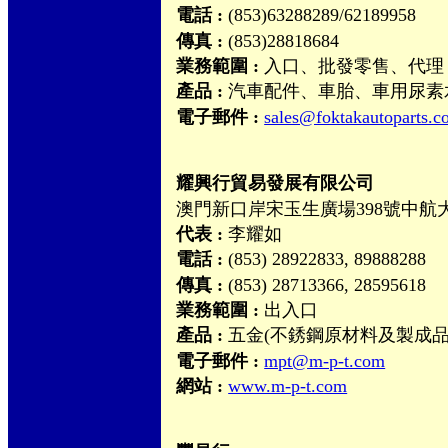
電話 :
(853)63288289/62189958
傳真 :
(853)28818684
業務範圍 :
入口、批發零售、代理
產品 :
汽車配件、車胎、車用尿素
電子郵件 :
sales@foktakautoparts.
耀興行貿易發展有限公司
澳門新口岸宋玉生廣場398號中航大
代表 :
李耀如
電話 :
(853) 28922833, 89888288
傳真 :
(853) 28713366, 28595618
業務範圍 :
出入口
產品 :
五金(不銹鋼原材料及製成品
電子郵件 :
mpt@m-p-t.com
網站 :
www.m-p-t.com