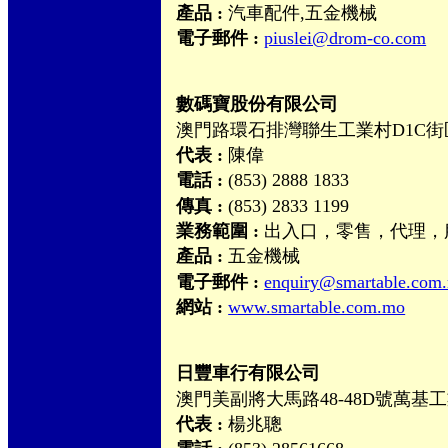
產品 :
汽車配件,五金機械
電子郵件 :
piuslei@drom-co.com
數碼寶股份有限公司
澳門路環石排灣聯生工業村D1C街
代表 :
陳偉
電話 :
(853) 2888 1833
傳真 :
(853) 2833 1199
業務範圍 :
出入口，零售，代理，
產品 :
五金機械
電子郵件 :
enquiry@smartable.com
網站 :
www.smartable.com.mo
日豐車行有限公司
澳門美副將大馬路48-48D號萬基
代表 :
楊兆聰