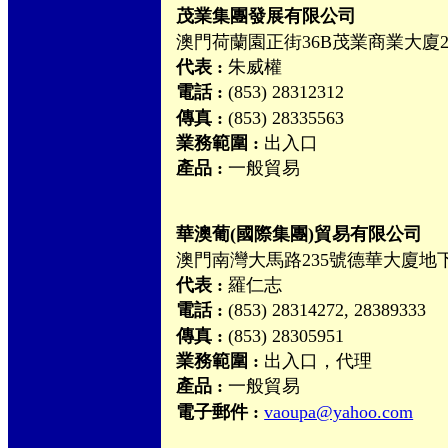
茂業集團發展有限公司
澳門荷蘭園正街36B茂業商業大廈
代表 :
朱威權
電話 :
(853) 28312312
傳真 :
(853) 28335563
業務範圍 :
出入口
產品 :
一般貿易
華澳葡(國際集團)貿易有限公司
澳門南灣大馬路235號德華大廈地
代表 :
羅仁志
電話 :
(853) 28314272, 28389333
傳真 :
(853) 28305951
業務範圍 :
出入口，代理
產品 :
一般貿易
電子郵件 :
vaoupa@yahoo.com