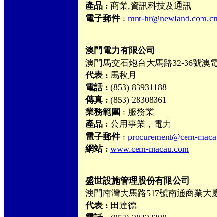
產品 :
商業,資訊科技及通訊
電子郵件 :
mnt-hr@newland.com.c
澳門電力有限公司
澳門馬交石炮台大馬路32-36號澳
代表 :
馬秋月
電話 :
(853) 83931188
傳真 :
(853) 28308361
業務範圍 :
服務業
產品 :
公用事業，電力
電子郵件 :
procurement@cem-maca
網站 :
www.cem-macau.com
盛世設施管理股份有限公司
澳門南灣大馬路517號南通商業大廈
代表 :
田達德