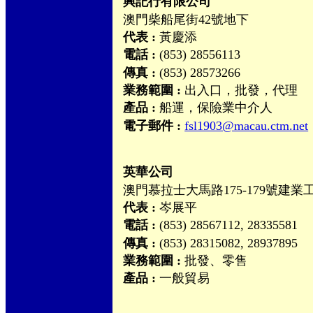
興記行有限公司
澳門柴船尾街42號地下
代表 :
黃慶添
電話 :
(853) 28556113
傳真 :
(853) 28573266
業務範圍 :
出入口，批發，代理
產品 :
船運，保險業中介人
電子郵件 :
fsl1903@macau.ctm.net
英華公司
澳門慕拉士大馬路175-179號建業
代表 :
岑展平
電話 :
(853) 28567112, 28335581
傳真 :
(853) 28315082, 28937895
業務範圍 :
批發、零售
產品 :
一般貿易