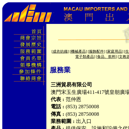
[
成衣紡織
] [
機械產品
] [
服飾配件
] [
家庭用品
] [
生
電子類產品
] [
食品、飲料
] [
文教
服務業
三洲貿易有限公司
澳門宋玉生廣場411-417號皇朝廣
代表 :
范仲恩
電話 :
(853) 28750008
傳真 :
(853) 28750008
業務範圍 :
出入口
產品 :
提供保安，設施和設備之代