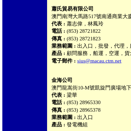
蕭氏貿易有限公司
澳門南灣大馬路517號南通商業大廈
代表 :
蕭志偉，林鳳玲
電話 :
(853) 28721822
傳真 :
(853) 28721823
業務範圍 :
出入口，批發，代理，
產品 :
顧問服務，船運，空運，貨
電子郵件 :
sius@macau.ctm.net
金海公司
澳門龍嵩街10-M號凱旋門廣場地
代表 :
梁華
電話 :
(853) 28965330
傳真 :
(853) 28965378
業務範圍 :
出入口
產品 :
發電機組