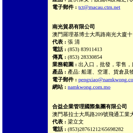
電子郵件 :
tct@macau.ctm.net
南光貿易有限公司
澳門羅理基博士大馬路南光大廈十
代表 :
張 清
電話 :
(853) 83911413
傳真 :
(853) 28330854
業務範圍 :
出入口，批發，零售，
產品 :
產品: 船運、空運、貨倉及
電子郵件 :
pengxiao@namkwong.c
網站 :
namkwong.com.mo
合益企業管理國際集團有限公司
澳門慕拉士大馬路209號飛通工業大
代表 :
梁立文
電話 :
(853)28761212/65698282