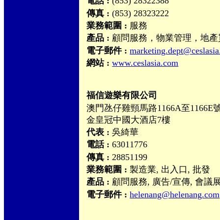
電話 :
(853) 28322388
傳真 :
(853) 28323222
業務範圍 :
服務
產品 :
顧問服務，物業管理，地產
電子郵件 :
marketing.dept@ceslasi
網站 :
www.ceslasia.com
福信遊樂有限公司
澳門氹仔雞頸馬路1166A至1166E
金皇冠中國大酒店7樓
代表 :
吳綺華
電話 :
63011776
傳真 :
28851199
業務範圍 :
製造業, 出入口, 批發
產品 :
顧問服務, 廣告/宣傳, 會議
電子郵件 :
helenang@helenang.com