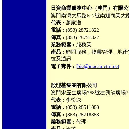
日資商業服務中心（澳門）有限公
澳門南灣大馬路517號南通商業大廈
代表 :
蕭家浩
電話 :
(853) 28721822
傳真 :
(853) 28721822
業務範圍 :
服務業
產品 :
顧問服務，物業管理，地產
技及通訊
電子郵件 :
jbic@macau.ctm.net
殷理基集團有限公司
澳門宋玉生廣場258號建興龍廣場2
代表 :
李松深
電話 :
(853) 28511888
傳真 :
(853) 28718388
業務範圍 :
代理