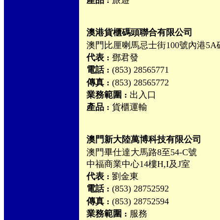
產品 :
旅遊
澳港貨櫃碼頭聯合有限公司
澳門比厘喇馬忌士街100號內港5A
代表 :
鄧君發
電話 :
(853) 28565771
傳真 :
(853) 28565772
業務範圍 :
出入口
產品 :
貨櫃運輸
澳門新大陸萬博科技有限公司
澳門畢仕達大馬路8至54-C號
中福商業中心14樓H,I及J室
代表 :
劉金東
電話 :
(853) 28752592
傳真 :
(853) 28752594
業務範圍 :
服務