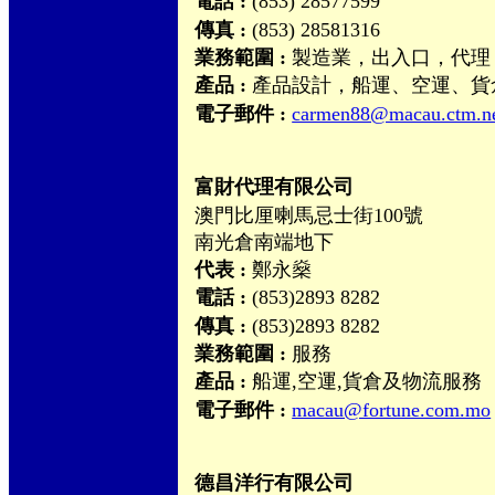
電話 :
(853) 28577599
傳真 :
(853) 28581316
業務範圍 :
製造業，出入口，代理
產品 :
產品設計，船運、空運、貨
電子郵件 :
carmen88@macau.ctm.n
富財代理有限公司
澳門比厘喇馬忌士街100號
南光倉南端地下
代表 :
鄭永燊
電話 :
(853)2893 8282
傳真 :
(853)2893 8282
業務範圍 :
服務
產品 :
船運,空運,貨倉及物流服務
電子郵件 :
macau@fortune.com.mo
德昌洋行有限公司