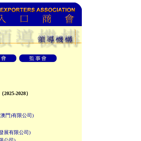
25-2028）
(澳門)有限公司)
發展有限公司)
限公司)